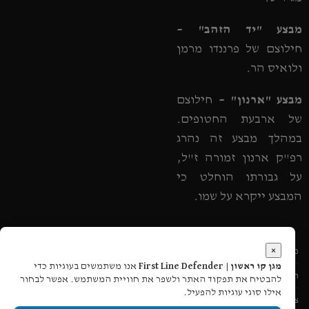
מבצע "יד הזהב" –
חילוצם של פרננדו מרמן
ולואיס הר.
מבצע "ארנון" –
חילוצם
של ארבעת החטופים.
במהלך מבצע זה נהרג
רפ"ק ארנון זמורה ז"ל,
על גבורתו הוחלט כי
המבצע ייקרא על שמו.
×
מעקב הזמנה
מגן קו ראשון | First Line Defender
אנו משתמשים בעוגיות כדי
תקנון אתר
להבטיח את תפקוד האתר ולשפר את חוויית המשתמש. אפשר לבחור
אילו סוגי עוגיות להפעיל.
צור קשר