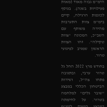
הימ"מ גבוה מאוד (מאות
פעילויות בשנה). בנוסף
לכוננות הרגילה, קיים
בימ"מ צוות התערבות
מהירה משותף עם
השב"כ, המכונה "צוות
טקילה". זהו הצוות
הראשון שמגיב לפיגועי
טרור.
בחודש מרץ 2022 החל גל
טרור ערבי, ובתגובה
פתחו צה"ל, ושירות
הביטחון הכללי במבצע
"שובר גלים" למלחמה
בטרור. על לחימתה
במבצע הוענק לימ"מ