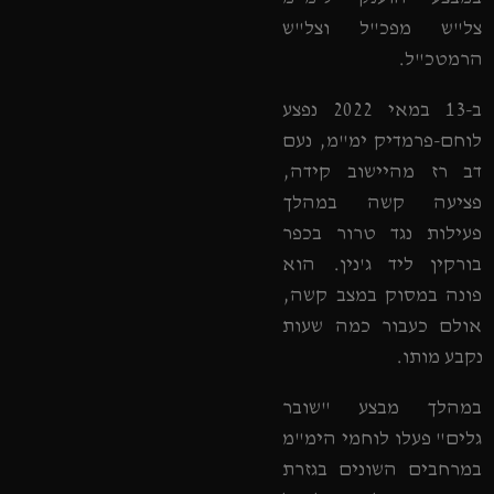
צל"ש מפכ"ל וצל"ש
הרמטכ"ל.
ב-13 במאי 2022 נפצע
לוחם-פרמדיק ימ"מ, נעם
דב רז מהיישוב קידה,
פציעה קשה במהלך
פעילות נגד טרור בכפר
בורקין ליד ג'נין. הוא
פונה במסוק במצב קשה,
אולם כעבור כמה שעות
נקבע מותו.
במהלך מבצע "שובר
גלים" פעלו לוחמי הימ"מ
במרחבים השונים בגזרת