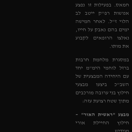
חמאס. בפעילות זו נפצע
אנושות רפ"ק ייטב לב
הלוי ז"ל. לאחר חמישה
ימים בהם נאבק על חייו,
נאלצו הרופאים לקבוע
את מותו.
במסגרת מלחמת חרבות
ברזל לוחמי הימ"מ יחד
עם היחידה המבצעית של
השב"כ ביצעו מבצעי
חילוץ בני ערובה מורכבים
מתוך שטח רצועת עזה:
מבצע "ראשית האור" –
חילוץ החיילת אורי
מגידיש.