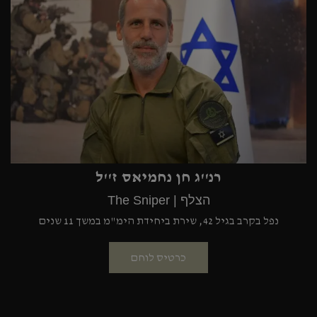
רנ''ג חן נחמיאס ז''ל
הצלף | The Sniper
נפל בקרב בגיל 42, שירת ביחידת הימ"מ במשך 11 שנים
כרטיס לוחם