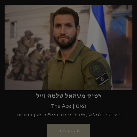
רפ''ק משהאל שלמה ז''ל
האס | The Ace
נפל בקרב בגיל 32, שירת ביחידת הימ"מ במשך 10 שנים
כרטיס לוחם