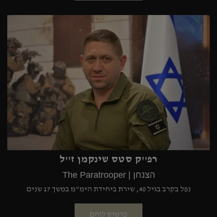
רפ''ק סטס שינקמן ז''ל
הצנחן | The Paratrooper
נפל בקרב בגיל 40, שירת ביחידת הימ"מ במשך 17 שנים
כרטיס לוחם