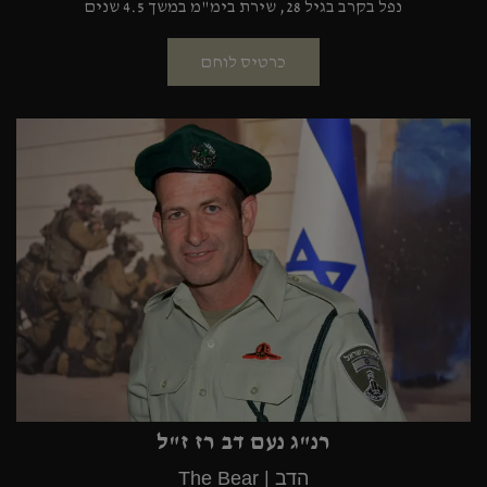
נפל בקרב בגיל 28, שירת בימ"מ במשך 4.5 שנים
כרטיס לוחם
רנ"ג נעם דב רז ז"ל
הדב | The Bear