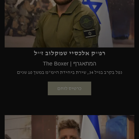
רפ''ק אלכסיי שמקלוב ז''ל
המתאגרף | The Boxer
נפל בקרב בגיל 34, שירת ביחידת הימ"מ במשך 10 שנים
כרטיס לוחם