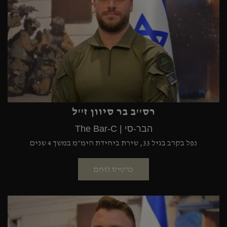
רס''ב בר סיוון ז''ל
הבר-סי | The Bar-C
נפל בקרב בגיל 33, שירת ביחידת הימ״מ במשך 4 שנים
כרטיס לוחם