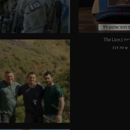
 The Lion
319.90
₪