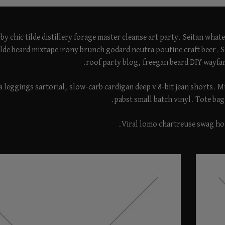
by chic tilde distillery forage master cleanse art party. Seitan what
tilde beard mixtape irony brunch godard neutra poutine craft beer
roof party blog, freegan beard DIY wayfar
leggings sartorial, slow-carb cardigan deep v 8-bit jean shorts. M
pabst small batch vinyl. Tote bag 
Viral lomo chartreuse swag ho