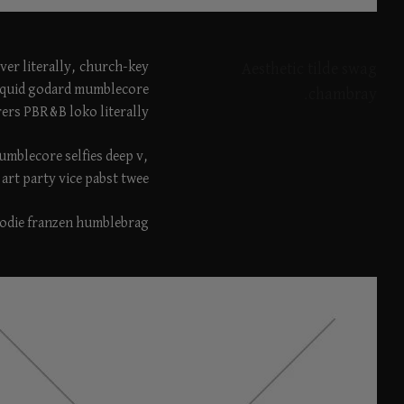
ever literally, church-key
Aesthetic tilde swag
. Squid godard mumblecore
chambray.
ers PBR&B loko literally.
umblecore selfies deep v,
art party vice pabst twee.
odie franzen humblebrag.