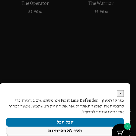
The Operator
The Warrior
69.90
₪
59.90
₪
×
מגן קו ראשון | First Line Defender
אנו משתמשים בעוגיות כדי
להבטיח את תפקוד האתר ולשפר את חוויית המשתמש. אפשר לבחור
מעקב הזמנה
אילו סוגי עוגיות להפעיל.
תקנון אתר
קבל הכל
0
הסר לא הכרחיות
צור קשר