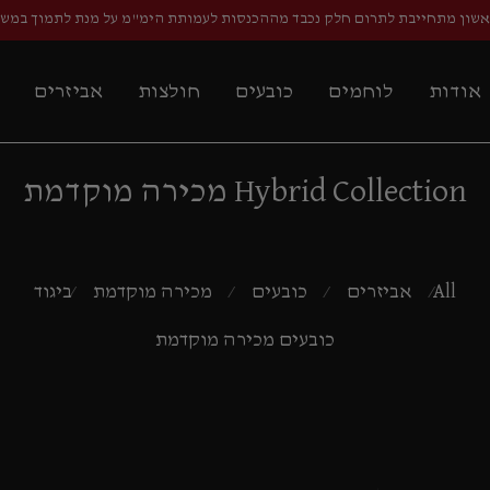
אשון מתחייבת לתרום חלק נכבד מההכנסות לעמותת הימ"מ על מנת לתמוך במש
אודות
לוחמים
כובעים
חולצות
אביזרים
Hybrid Collection מכירה מוקדמת
All
אביזרים
כובעים
מכירה מוקדמת
ביגוד
⁄
⁄
⁄
⁄
כובעים מכירה מוקדמת