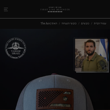
עמוד הבית
/
כובעים
/
כובעי הנצחה
/
האס | The Ace