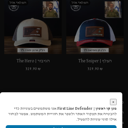
הצלף | The Sniper
הגיבור | The Hero
319.90
₪
319.90
₪
×
מעקב הזמנה
מגן קו ראשון | First Line Defender
אנו משתמשים בעוגיות כדי
תקנון אתר
להבטיח את תפקוד האתר ולשפר את חוויית המשתמש. אפשר לבחור
אילו סוגי עוגיות להפעיל.
צור קשר