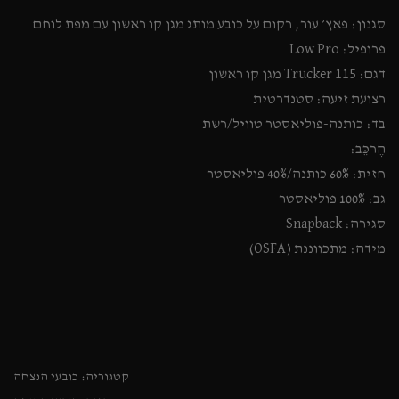
סגנון: פאץ׳ עור, רקום על כובע מותג מגן קו ראשון עם מפת לוחם
פרופיל: Low Pro
דגם: Trucker 115 מגן קו ראשון
רצועת זיעה: סטנדרטית
בד: כותנה-פוליאסטר טוויל/רשת
הֶרכֵּב:
חזית: 60% כותנה/40% פוליאסטר
גב: 100% פוליאסטר
סגירה: Snapback
מידה: מתכווננת (OSFA)
קטגוריה:
כובעי הנצחה