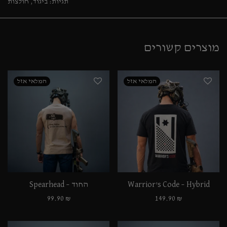
תגיות:
ביגוד
,
חולצות
מוצרים קשורים
למוצר
למוצר
Warrior's Code – Hybrid
החוד – Spearhead
זה
זה
99.90
₪
149.90
₪
יש
יש
מספר
מספר